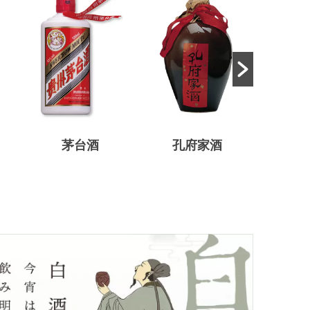
茅台酒
孔府家酒
貴