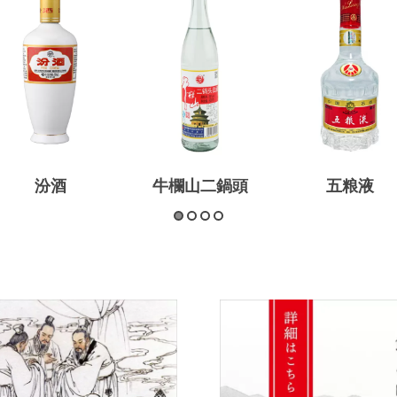
汾酒
牛欄山二鍋頭
五粮液