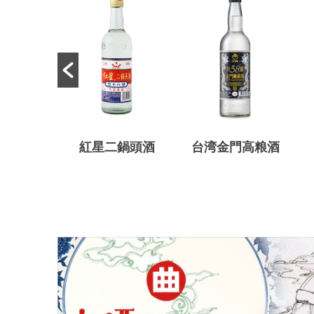
大曲
紅星二鍋頭酒
台湾金門高粮酒