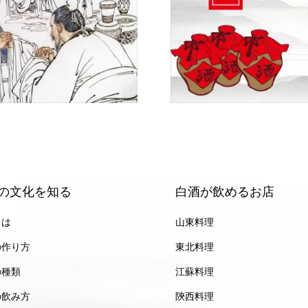
の文化を知る
白酒が飲めるお店
とは
山東料理
の作り方
東北料理
の種類
江蘇料理
の飲み方
陝西料理