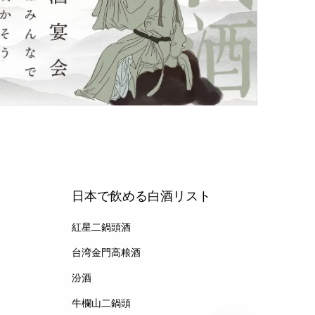
日本で飲める白酒リスト
紅星二鍋頭酒
台湾金門高粮酒
汾酒
牛欄山二鍋頭