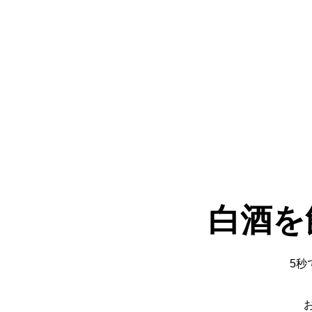
白酒を
5秒