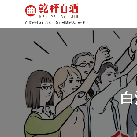
白
酒
が
好
き
に
な
り、
飲
む
仲
間
が
み
つ
か
る
白