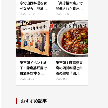
亭で山西料理を食
「萬珍楼本店」で
べながら、地酒…
開催された貴州…
2022.12.12
2022.12.6
第三弾イベント終
第三弾！陳麻婆豆
了！陳麻婆豆腐で
腐の四川料理と白
白酒を27本を…
酒の聖地「四川…
2022.11.17
2022.9.27
おすすめ記事