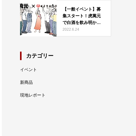
【一般イベント】募
集スタート！虎萬元
で白酒を飲み明かそ
う！！…
2022.6.24
カテゴリー
イベント
新商品
現地レポート