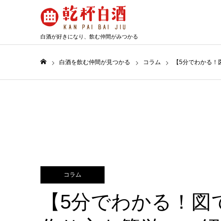
白
酒
が
好
き
に
な
り、
飲
む
仲
間
が
み
つ
か
る
白酒を飲む仲間が見つかる
コラム
【5分でわかる！
ホーム
コラム
【5分でわかる！図