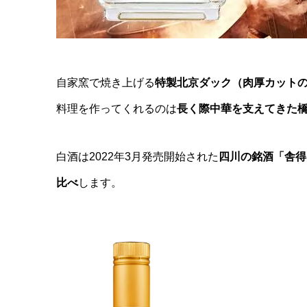
自家窯で焼き上げる
特製北京ダック（肉厚カット
料理を作ってくれるのは
長く際中華を支えてきた
白酒は2022年3月発売開始された
四川の銘酒「舎得
比べ
します。