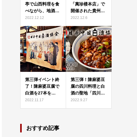
亭で山西料理を食
「萬珍楼本店」で
べながら、地酒…
開催された貴州…
2022.12.12
2022.12.6
第三弾イベント終
第三弾！陳麻婆豆
了！陳麻婆豆腐で
腐の四川料理と白
白酒を27本を…
酒の聖地「四川…
2022.11.17
2022.9.27
おすすめ記事