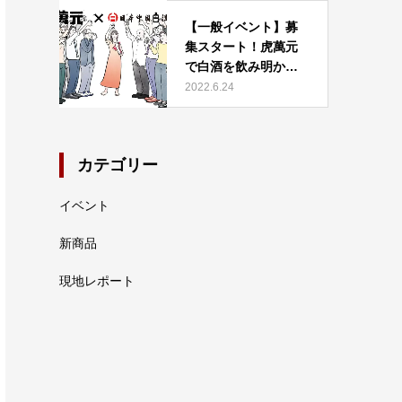
【一般イベント】募
集スタート！虎萬元
で白酒を飲み明かそ
う！！…
2022.6.24
カテゴリー
イベント
新商品
現地レポート