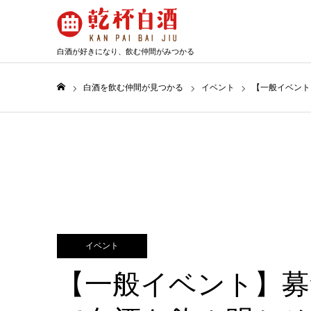
白
酒
が
好
き
に
な
り、
飲
む
仲
間
が
み
つ
か
る
白酒を飲む仲間が見つかる
イベント
【一般イベント
ホーム
イベント
【一般イベント】募