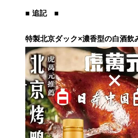
■ 追記 ■
特製北京ダック×濃香型の白酒飲