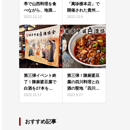
亭で山西料理を食
「萬珍楼本店」で
べながら、地酒…
開催された貴州…
2022.12.12
2022.12.6
第三弾イベント終
第三弾！陳麻婆豆
了！陳麻婆豆腐で
腐の四川料理と白
白酒を27本を…
酒の聖地「四川…
2022.11.17
2022.9.27
おすすめ記事