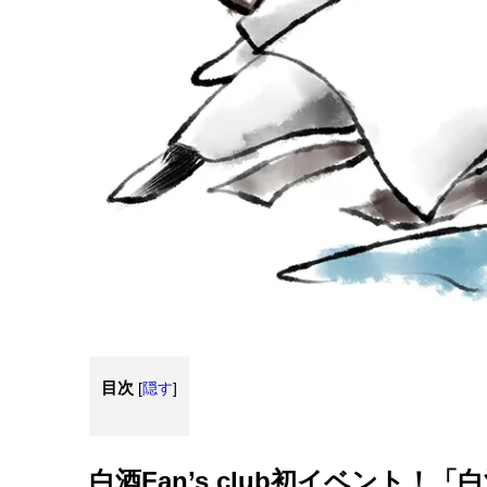
目次
[
隠す
]
白酒Fan’s club初イベント