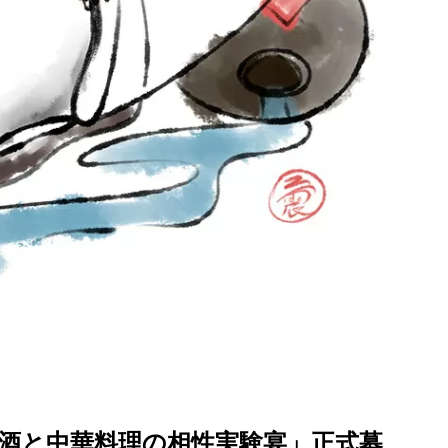
！「白酒と中華料理の相性実験宴」正式募