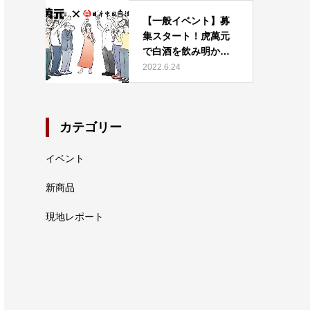
【一般イベント】募
集スタート！虎萬元
で白酒を飲み明かそ
う！！…
2022.6.24
カテゴリー
イベント
新商品
現地レポート