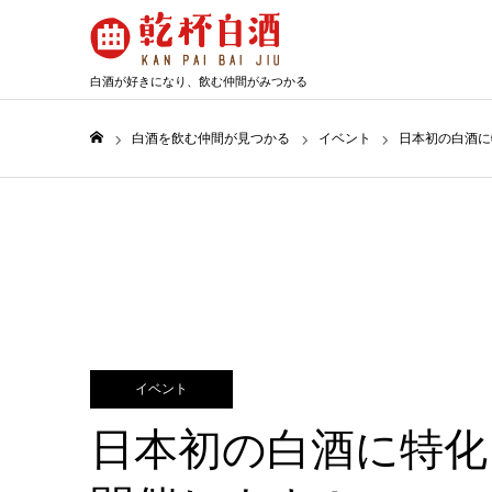
白
酒
が
好
き
に
な
り、
飲
む
仲
間
が
み
つ
か
る
白酒を飲む仲間が見つかる
イベント
日本初の白酒に
ホーム
イベント
日本初の白酒に特化